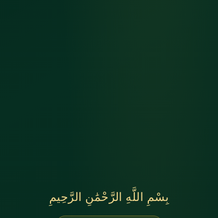
بِسْمِ اللَّهِ الرَّحْمَٰنِ الرَّحِيمِ