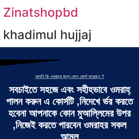
Zinatshopbd
khadimul hujjaj
আপনি কি ওমরাহ্‌র জন্য কোন কোর্স করেছেন ?
সবচাইতে সহজে এবং সহীহভাবে ওমরাহ্‌
পালন করুন এ কোর্সটি ,নিদেখে র্ভর করতে
হবেনা আপনাকে কোন মুআল্লিমের উপর
,নিজেই করতে পারবেন ওমরাহর সকল
আমল