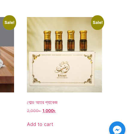
Sale!
Sale!
গোল্ড আতর প্যাকেজ
Original
Current
2,000
৳
1,000
৳
price
price
was:
is:
Add to cart
2,000৳ .
1,000৳ .